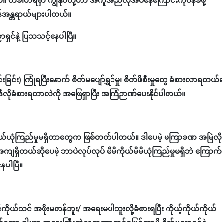
ယ်။ တခါတရံမှာ ကျွန်ုပ်တို့ဟာ အကူအညီလိုအပ်နေကြောင်းကိုဝန်ခံဖို့
်အန္တရာယ်များပါတယ်။
ှင်နဲ့ ပြသသင့်နေပါပြီ။
) ကြုံရပြီးနောက် စိတ်မပျော်ရွှင်မှု၊ စိတ်ဖိစီးမှုတွေ ခံစားလာရတယ်ဆ
ဒီလိုခံစားရတာလဲကို အဖြေရှာပြီး အကြံဉာဏ်ပေးနိုင်ပါတယ်။
်ယုံကြည်မှုမရှိတာတွေက ဖြစ်တတ်ပါတယ်။ ဒါပေမဲ့ မကြာခဏ အမြဲလို
တယ်ဆိုပေမဲ့ ဘာပဲလုပ်လုပ် မိမိကိုယ်မိမိယုံကြည်မှုမရှိဘဲ ကြောက်ရွ
ေပါပြီ။
ုယ်သင် အဖိုးမတန်ဘူး/ အရေးမပါဘူးလို့ခံစားရပြီး ကိုယ့်ကိုယ်ကိုယ်