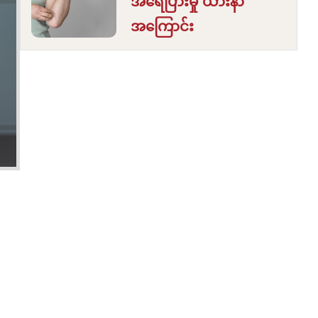
အရေပြားမှို ယားနာ
အကြောင်း