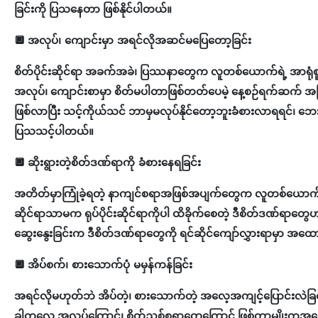
ခြင်းကို ပြသနေတာ ဖြစ်နိုင်ပါတယ်။
🔲
အလုပ်၊ ကျောင်းမှာ အရင်လိုအဆင်မပြေတော့ခြင်း
စိတ်ပိုင်းဆိုင်ရာ အခက်အခဲ၊ ပြဿနာတွေက လူတစ်ယောက်ရဲ့ အာရုံစူး
အလုပ်၊ ကျောင်းစာမှာ စိတ်မပါတာဖြစ်တတ်ပေမဲ့ နေ့စဉ်ရက်ဆက် အမြ
ဖြစ်လာပြီး သင့်ကိုယ်သင် ဘာမှမလုပ်နိုင်တော့ဘူးခံစားလာရရင်၊ ဘေး
ပြသသင့်ပါတယ်။
🔲
ဆိုးရွားတဲ့စိတ်ဒဏ်ရာကို ခံစားနေရခြင်း
အတိတ်မှာကြုံခဲ့ရတဲ့ နာကျင်စရာအဖြစ်အပျက်တွေက လူတစ်ယောက်က
ဆိုင်ရာသာမက ရုပ်ပိုင်းဆိုင်ရာကိုပါ ထိခိုက်စေတဲ့ ဒီစိတ်ဒဏ်ရာတ
ဆွေးနွေးခြင်းက ဒီစိတ်ဒဏ်ရာတွေကို ရင်ဆိုင်ကျော်လွှားရာမှာ အ
🔲
အိပ်စက်၊ စားသောက်ပုံ မမှန်ကန်ခြင်း
အရင်လိုမဟုတ်ဘဲ အိပ်တဲ့၊ စားသောက်တဲ့ အလေ့အကျင့်ပြောင်းလဲခြင
ခါတလေ အလုပ်ကြောင့်၊ စိတ်ညစ်စရာတွေကြောင့် ဖြစ်တာမျိုးကအရေးမ