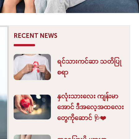
RECENT NEWS
ရင်သားကင်ဆာ သတိပြု
စရာ
နှလုံးသားလေး ကျန်းမာ
အောင် ဒီအလေ့အထလေး
တွေကိုဆောင် 🩺❤️