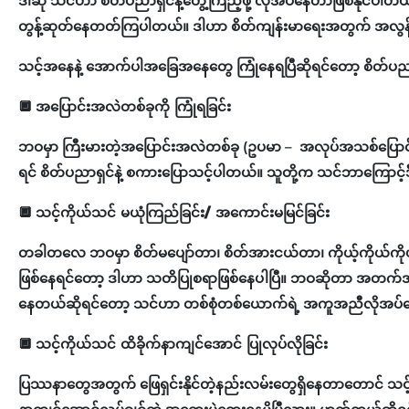
ဒါဆို သင်ဟာ စိတ်ပညာရှင်နဲ့တွေ့ကြည့်ဖို့ လိုအပ်နေတာဖြစ်နိုင်ပါတ
တွန့်ဆုတ်နေတတ်ကြပါတယ်။ ဒါဟာ စိတ်ကျန်းမာရေးအတွက် အလွန
သင့်အနေနဲ့ အောက်ပါအခြေအနေတွေ ကြုံနေရပြီဆိုရင်တော့ စိတ်ပညာရ
🔲
အပြောင်းအလဲတစ်ခုကို ကြုံရခြင်း
ဘဝမှာ ကြီးမားတဲ့အပြောင်းအလဲတစ်ခု (ဥပမာ – အလုပ်အသစ်ပြောင်းခြင်း
ရင် စိတ်ပညာရှင်နဲ့ စကား‌ပြောသင့်ပါတယ်။ သူတို့က သင်ဘာကြောင့်
🔲
သင့်ကိုယ်သင် မယုံကြည်ခြင်း/ အကောင်းမမြင်ခြင်း
တခါတလေ ဘဝမှာ စိတ်မပျော်တာ၊ စိတ်အားငယ်တာ၊ ကိုယ့်ကိုယ်ကိုယ
ဖြစ်နေရင်တော့ ဒါဟာ သတိပြုစရာဖြစ်နေပါပြီ။ ဘဝဆိုတာ အတက်အကျရှိ
နေတယ်ဆိုရင်တော့ သင်ဟာ တစ်စုံတစ်ယောက်ရဲ့ အကူအညီလိုအပ်န
🔲
သင့်ကိုယ်သင် ထိခိုက်နာကျင်အောင် ပြုလုပ်လိုခြင်း
ပြဿနာတွေအတွက် ဖြေရှင်းနိုင်တဲ့နည်းလမ်းတွေရှိနေတာတောင် သင့်ကိ