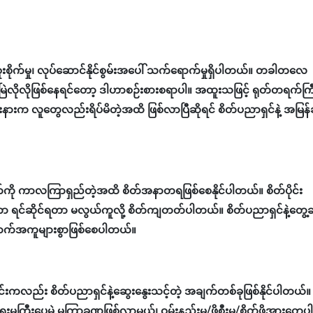
စိုက်မှု၊ လုပ်ဆောင်နိုင်စွမ်းအပေါ် သက်ရောက်မှုရှိပါတယ်။ တခါတလေ
ဲလိုလိုဖြစ်နေရင်တော့ ဒါဟာစဉ်းစားစရာပါ။ အထူးသဖြင့် ရုတ်တရက်ကြ
နားက လူတွေလည်းရိပ်မိတဲ့အထိ ဖြစ်လာပြီဆိုရင် စိတ်ပညာရှင်နဲ့ အမြန်ဆ
ို ကာလကြာရှည်တဲ့အထိ စိတ်အနာတရဖြစ်စေနိုင်ပါတယ်။ စိတ်ပိုင်း
ွေဟာ ရင်ဆိုင်ရတာ မလွယ်ကူလို့ စိတ်ကျတတ်ပါတယ်။ စိတ်ပညာရှင်နဲ့တွေ့ဆ
ထောက်အကူများစွာဖြစ်စေပါတယ်။
်းကလည်း စိတ်ပညာရှင်နဲ့ဆွေးနွေးသင့်တဲ့ အချက်တစ်ခုဖြစ်နိုင်ပါတယ်
ကြီးပေမဲ့ မကြာခဏဖြစ်လာမယ်၊ ဝမ်းနည်းမှု/ဖိစီးမှု/စိတ်ဖိအားတွေပါ