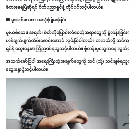
ခံစားနေရပြီဆိုရင် စိတ်ပညာရှင်နဲ့ တိုင်ပင်သင့်ပါတယ်။
🔲
မူးယစ်သေစာ အသုံးပြုနေခြင်း
မူးယစ်ဆေး၊ အရက်၊ စိတ်ကိုပြောင်းလဲစေတဲ့အရာတွေကို စွဲလန်းခြင
ဟန်ချက်ပျက်တိမ်းစောင်းအောင် လုပ်နိုင်ပါတယ်။ တကယ်လို့ သင်က ဒါတ
ရှင်နဲ့ ‌ဆွေးနွေးအကြံဉာဏ်ရယူသင့်ပါတယ်။ စွဲလန်းမှုတွေကနေ လွတ်မ
အထက်ဖော်ပြပါ အရေးကြီးတဲ့အချက်တွေကို သင် (သို့) သင်ချစ်ရသူတစ်ဦ
ဆွေးနွေးဖို့သင့်ပါတယ်။