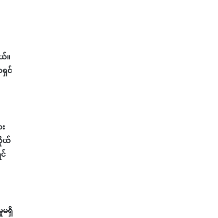
ယ်။
ရှင်
ား
ိုယ်
င်
မရှိ