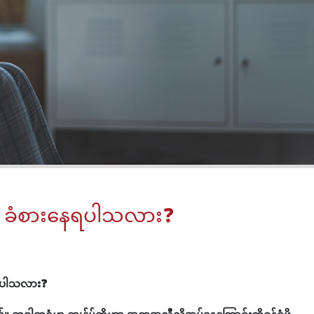
ု့ ခံစားနေရပါသလား❓
နေရပါသလား❓