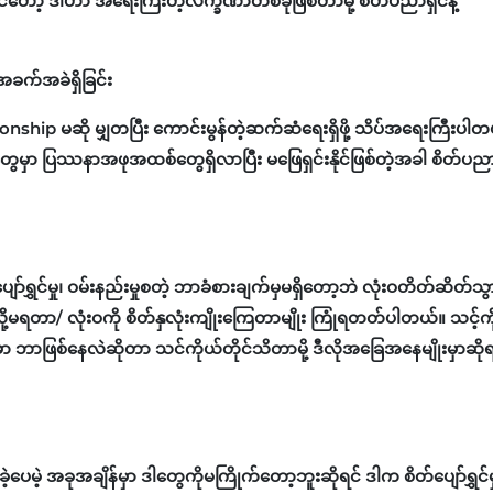
်တော့ ဒါဟာ အရေးကြီးတဲ့လက္ခဏာတစ်ခုဖြစ်တာမို့ စိတ်ပညာရှင်နဲ့
အခက်အခဲရှိခြင်း
ship မဆို မျှတပြီး ကောင်းမွန်တဲ့ဆက်ဆံရေးရှိဖို့ သိပ်အရေးကြီးပါတ
မှာ ပြဿနာအဖုအထစ်တွေရှိလာပြီး မဖြေရှင်းနိုင်ဖြစ်တဲ့အခါ စိတ်ပညာ
ာ်ရွှင်မှု၊ ဝမ်းနည်းမှုစတဲ့ ဘာခံစားချက်မှမရှိ‌တော့ဘဲ လုံးဝတိတ်ဆိတ်သွ
လို့မရတာ/ လုံးဝကို စိတ်နှလုံးကျိုးကြေတာမျိုး ကြုံရတတ်ပါတယ်။ သင့်က
ာဖြစ်နေလဲဆိုတာ သင်ကိုယ်တိုင်သိတာမို့ ဒီလိုအခြေအနေမျိုးမှာဆိုရ
ဲ့ အခုအချိန်မှာ ဒါတွေကိုမကြိုက်တော့ဘူးဆိုရင် ဒါက စိတ်ပျော်ရွှင်မှု