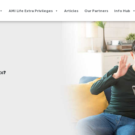
AMI Life Extra Privileges​
Articles
Our Partners
Info Hub
ား❓