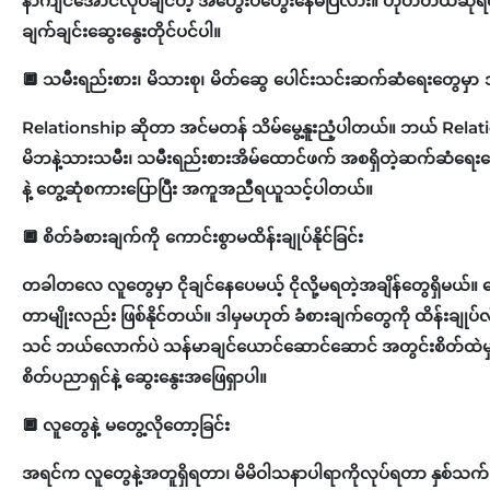
နာကျင်အောင်လုပ်ချင်တဲ့ အတွေးပဲတွေးနေမိပြီလား။ ဟုတ်တယ်ဆိုရင
ချက်ချင်းဆွေးနွေးတိုင်ပင်ပါ။
🔲
သမီးရည်းစား၊ မိသားစု၊ မိတ်ဆွေ ပေါင်းသင်းဆက်ဆံရေးတွေမှာ 
Relationship ဆိုတာ အင်မတန် သိမ်မွေ့နူးညံ့ပါတယ်။ ဘယ် Relation
မိဘနဲ့သားသမီး၊ သမီးရည်းစားအိမ်ထောင်ဖက် အစရှိတဲ့ဆက်ဆံရေးတွေ
နဲ့ တွေ့ဆုံစကားပြောပြီး အကူအညီရယူသင့်ပါတယ်။
🔲
စိတ်ခံစားချက်ကို ကောင်းစွာမထိန်းချုပ်နိုင်ခြင်း
တခါတလေ လူတွေမှာ ငိုချင်နေပေမယ့် ငိုလို့မရတဲ့အချိန်တွေရှိမယ်။ ပျေ
တာမျိုးလည်း ဖြစ်နိုင်တယ်။ ဒါမှမဟုတ် ခံစားချက်တွေကို ထိန်းချုပ်
သင် ဘယ်လောက်ပဲ သန်မာချင်ယောင်ဆောင်ဆောင် အတွင်းစိတ်ထဲမှာ ဘ
စိတ်ပညာရှင်နဲ့ ဆွေးနွေးအဖြေရှာပါ။
🔲
လူတွေနဲ့ မတွေ့လိုတော့ခြင်း
အရင်က လူတွေနဲ့အတူရှိရတာ၊ မိမိဝါသနာပါရာကိုလုပ်ရတာ နှစ်သက်ခဲ့ပေမ