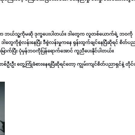
်းက ဘယ်သူ့ကိုမဆို ဒုက္ခပေးပါတယ်။ ဒါတွေက လူတစ်‌ယောက်ရဲ့ ဘဝကို
ွေကိုစွဲလန်းနေပြီး ဒီစွဲလန်းမှုကနေ ရုန်းထွက်ချင်နေပြီဆိုရင် စိတ်ပ
ြောက်ပြီး ပုံမှန်ဘဝကိုပြန်ရောက်အောင် ကူညီပေးနိုင်ပါတယ်။
းဦး တွေ့ကြုံခံစားနေရပြီဆိုရင်တော့ ကျွမ်းကျင်စိတ်ပညာရှင်နဲ့ တိုင်