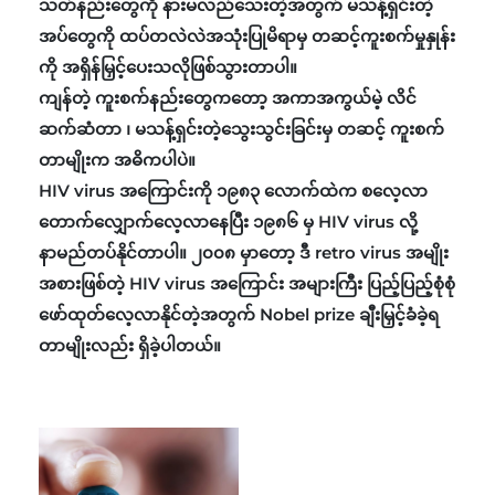
သတ်နည်းတွေကို နားမလည်သေးတဲ့အတွက် မသန့်ရှင်းတဲ့
အပ်တွေကို ထပ်တလဲလဲအသုံးပြုမိရာမှ တဆင့်ကူးစက်မှုနှုန်း
ကို အရှိန်မြှင့်ပေးသလိုဖြစ်သွားတာပါ။
ကျန်တဲ့ ကူးစက်နည်းတွေကတော့ အကာအကွယ်မဲ့ လိင်
ဆက်ဆံတာ ၊ မသန့်ရှင်းတဲ့သွေးသွင်းခြင်းမှ တဆင့် ကူးစက်
တာမျိုးက အဓိကပါပဲ။
HIV virus အကြောင်းကို ၁၉၈၃ လောက်ထဲက စလေ့လာ
တောက်လျှောက်လေ့လာနေပြီး ၁၉၈၆ မှ HIV virus လို့
နာမည်တပ်နိုင်တာပါ။ ၂၀၀၈ မှာတော့ ဒီ retro virus အမျိုး
အစားဖြစ်တဲ့ HIV virus အကြောင်း အများကြီး ပြည့်ပြည့်စုံစုံ
ဖော်ထုတ်လေ့လာနိုင်တဲ့အတွက် Nobel prize ချီးမြှင့်ခံခဲ့ရ
တာမျိုးလည်း ရှိခဲ့ပါတယ်။