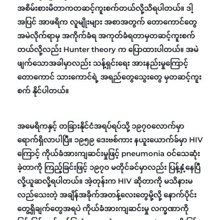
အစိမ်းစားမိတာကတဆင့်ကူးစက်တယ်လို့သိရပါတယ်။ ဒါ့
အပြင် အာဖရိက လူမျိုးများ အစာအတွက် တောကောင်တွေ
အမဲလိုက်ရာမှ အကိုက်ခံရ အကုတ်ခံရတာမှတဆင့်ကူးစက်
တယ်လို့လည်း Hunter theory က ပြောထားပါတယ်။ အမဲ
ဖျက်သောအခါမှာလည်း သန့်ရှင်းရေး အားနည်းမှုကြောင့်
တောကောင် သားကောင်ရဲ့ အရည်တွေသွေးတွေ မှတဆင့်ကူး
စက် နိုင်ပါတယ်။
အမေရိကနှင့် တခြားနိုင်ငံအရပ်ရပ်သို့ ၁၉၇၀လောက်မှာ
ရောက်ရှိလာပါပြီ။ ၁၉၅၉ ဒေးဗစ်ကား နယူးယောက်ခ်မှာ HIV
ကြောင့် ကိုယ်ခံအားကျဆင်းမှုဖြင့် pneumonia ဝင်သေဆုံး
ခဲ့တာကို ကြည့်ခြင်းဖြင့် ၁၉၇ဝ မတိုင်ခင်မှာလည်း ပြန့်နှံ့နေပြီ
လို့ယူဆလို့ရပါတယ်။ အဲ့တုန်းက HIV ဆိုတာကို မသိနားမ
လည်သေးတဲ့ အချိန်အခိုက်အတန့်လေးတွေမို့လို့ နောက်ပိုင်း
တွေ့ရှိချက်တွေအရပဲ ကိုယ်ခံအားကျဆင်းမှု လက္ခဏာကို