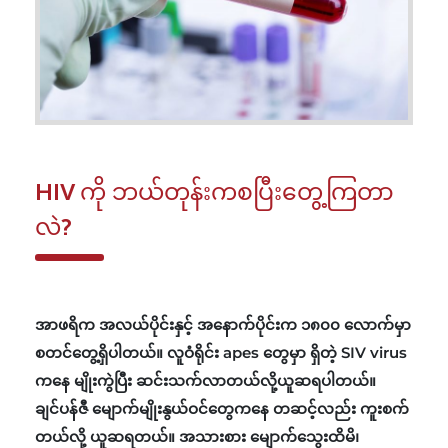
HIV ကို ဘယ်တုန်းကစပြီးတွေ့ကြတာ
လဲ?
အာဖရိက အလယ်ပိုင်းနှင့် အနောက်ပိုင်းက ၁၈၀၀ လောက်မှာ
စတင်တွေ့ရှိပါတယ်။ လူဝံရိုင်း apes တွေမှာ ရှိတဲ့ SIV virus
ကနေ မျိုးကွဲပြီး ဆင်းသက်လာတယ်လို့ယူဆရပါတယ်။
ချင်ပန်ဇီ မျောက်မျိုးနွယ်ဝင်တွေကနေ တဆင့်လည်း ကူးစက်
တယ်လို့ ယူဆရတယ်။ အသားစား မျောက်သွေးထိမိ၊