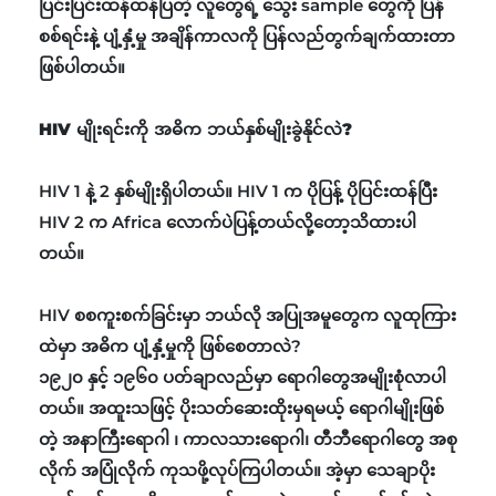
ပြင်းပြင်းထန်ထန်ပြတဲ့ လူတွေရဲ့ သွေး sample တွေကို ပြန်
စစ်ရင်းနဲ့ ပျံ့နှံ့မှု အချိန်ကာလကို ပြန်လည်တွက်ချက်ထားတာ
ဖြစ်ပါတယ်။
HIV မျိုးရင်းကို အဓိက ဘယ်နှစ်မျိုးခွဲနိုင်လဲ?
HIV 1 နဲ့ 2 နှစ်မျိုးရှိပါတယ်။ HIV 1 က ပိုပြန့် ပိုပြင်းထန်ပြီး
HIV 2 က Africa လောက်ပဲပြန့်တယ်လို့တော့သိထားပါ
တယ်။
HIV စစကူးစက်ခြင်းမှာ ဘယ်လို အပြုအမူတွေက လူထုကြား
ထဲမှာ အဓိက ပျံ့နှံ့မှုကို ဖြစ်စေတာလဲ?
၁၉၂၀ နှင့် ၁၉၆၀ ပတ်ချာလည်မှာ ရောဂါတွေအမျိုးစုံလာပါ
တယ်။ အထူးသဖြင့် ပိုးသတ်ဆေးထိုးမှရမယ့် ရောဂါမျိုးဖြစ်
တဲ့ အနာကြီးရောဂါ ၊ ကာလသားရောဂါ၊ တီဘီရောဂါတွေ အစု
လိုက် အပြုံလိုက် ကုသဖို့လုပ်ကြပါတယ်။ အဲ့မှာ သေချာပိုး