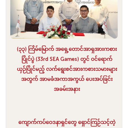
(၃၃) ကြိမ်မြောက် အရှေ့တောင်အာရှအားကစား
ပြိုင်ပွဲ (33rd SEA Games) တွင် ဝင်ရောက်
ယှဉ်ပြိုင်မည့် လက်ရွေးစင်အားကစားသမားများ
အတွက် အာမခံအကာအကွယ် ပေးအပ်ခြင်း
အခမ်းအနား
ကျောက်ကပ်ဝေဒနာရှင်တွေ ရှောင်ကြဉ်သင့်တဲ့