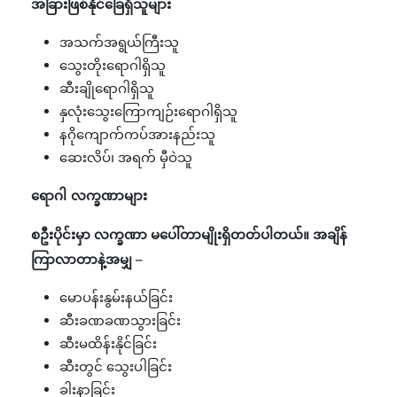
အခြားဖြစ်နိုင်ခြေရှိသူများ
အသက်အရွယ်ကြီးသူ
သွေးတိုးရောဂါရှိသူ
ဆီးချိုရောဂါရှိသူ
နှလုံးသွေးကြောကျဉ်းရောဂါရှိသူ
နဂိုကျောက်ကပ်အားနည်းသူ
ဆေးလိပ်၊ အရက် မှီဝဲသူ
ရောဂါ လက္ခဏာများ
စဦးပိုင်းမှာ လက္ခဏာ မပေါ်တာမျိုးရှိတတ်ပါတယ်။ အချိန်
ကြာလာတာနဲ့အမျှ –
မောပန်းနွမ်းနယ်ခြင်း
ဆီးခဏခဏသွားခြင်း
ဆီးမထိန်းနိုင်ခြင်း
ဆီးတွင် သွေးပါခြင်း
ခါးနာခြင်း