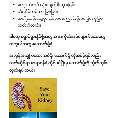
ကျောက်ကပ် လုံးဝပျက်စီးသွားခြင်း
ဆီးအိမ်ကင်ဆာ ဖြစ်ခြင်း
အမျိုးသမီးတွေမှာ ဆီးလမ်းကြောင်းပိုးဝင်ခြင်း ပိုဖြစ်
တတ်ပါတယ်။
ဒါတွေ ရှောင်ရှားနိုင်ဖို့အတွက် အကိုက်အခဲပျောက်ဆေးတွေ
အလွယ်တကူမသောက်ဖို့နဲ့
အလွန်အကျွံ မသောက်မိဖို့၊ သောက်ဖို့ လိုအပ်ခဲ့ရင်လည်း
သက်ဆိုင်ရာ ဆရာဝန်နဲ့ တိုင်ပင်ပြီးမှ သောက်ဖို့ကို တိုက်တွန်း
လိုက်ရပါတယ်။