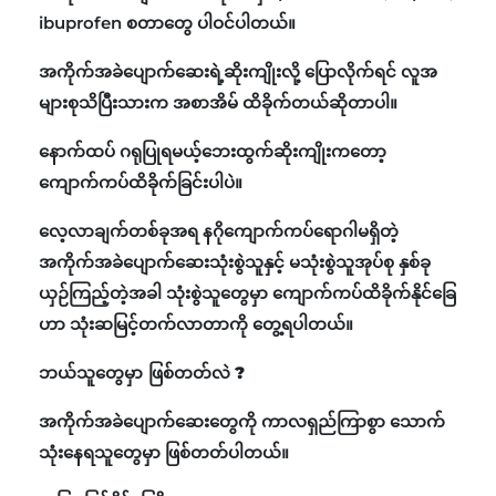
ibuprofen စတာတွေ ပါဝင်ပါတယ်။
အကိုက်အခဲပျောက်ဆေးရဲ့ဆိုးကျိုးလို့ ပြောလိုက်ရင် လူအ
များစုသိပြီးသားက အစာအိမ် ထိခိုက်တယ်ဆိုတာပါ။
နောက်ထပ် ဂရုပြုရမယ့်ဘေးထွက်ဆိုးကျိုးကတော့
ကျောက်ကပ်ထိခိုက်ခြင်းပါပဲ။
လေ့လာချက်တစ်ခုအရ နဂိုကျောက်ကပ်ရောဂါမရှိတဲ့
အကိုက်အခဲပျောက်ဆေးသုံးစွဲသူနှင့် မသုံးစွဲသူအုပ်စု နှစ်ခု
ယှဉ်ကြည့်တဲ့အခါ သုံးစွဲသူတွေမှာ ကျောက်ကပ်ထိခိုက်နိုင်ခြေ
ဟာ သုံးဆမြင့်တက်လာတာကို တွေ့ရပါတယ်။
ဘယ်သူတွေမှာ ဖြစ်တတ်လဲ ?
အကိုက်အခဲပျောက်ဆေးတွေကို ကာလရှည်ကြာစွာ သောက်
သုံးနေရသူတွေမှာ ဖြစ်တတ်ပါတယ်။