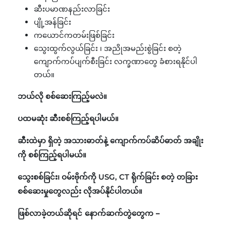
ဆီးပမာဏနည်းလာခြင်း
ပျို့အန်ခြင်း
ကယောင်ကတမ်းဖြစ်ခြင်း
သွေးထွက်လွယ်ခြင်း ၊ အညိုအမည်းစွဲခြင်း စတဲ့
ကျောက်ကပ်ပျက်စီးခြင်း လက္ခဏာတွေ ခံစားရနိုင်ပါ
တယ်။
ဘယ်လို စစ်ဆေးကြည့်မလဲ။
ပထမဆုံး ဆီးစစ်ကြည့်ရပါမယ်။
ဆီးထဲမှာ ရှိတဲ့ အသားဓာတ်နဲ့ ကျောက်ကပ်ဆိပ်ဓာတ် အချိုး
ကို စစ်ကြည့်ရပါမယ်။
သွေးစစ်ခြင်း၊ ဝမ်းဗိုက်ကို USG, CT ရိုက်ခြင်း စတဲ့ တခြား
စစ်ဆေးမှုတွေလည်း လိုအပ်နိုင်ပါတယ်။
ဖြစ်လာခဲ့တယ်ဆိုရင် နောက်ဆက်တွဲတွေက –