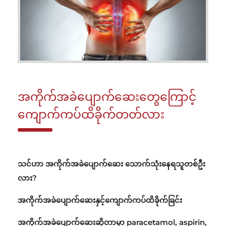
အကိုက်အခဲပျောက်ဆေးတွေကြောင့်
ကျောက်ကပ်ထိခိုက်တတ်လား
သင်ဟာ အကိုက်အခဲပျောက်ဆေး သောက်သုံးနေရသူတစ်ဦး
လား?
အကိုက်အခဲပျောက်ဆေးနှင့်ကျောက်ကပ်ထိခိုက်ခြင်း
အကိုက်အခဲပျောက်ဆေးဆိုတာမှာ paracetamol, aspirin,