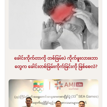
ခေါင်းကိုက်တာကို တစ်ခြမ်းပဲ ကိုက်ဖူးလား။ဘာ
တွေက ခေါင်းတစ်ခြမ်းကိုက်ခြင်းကို ဖြစ်စေလဲ?