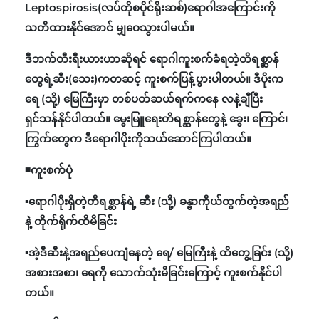
Leptospirosis(လပ်တိုစပိုင်ရိုးဆစ်)ရောဂါအကြောင်းကို
သတိထားနိုင်အောင် မျှဝေသွားပါမယ်။
ဒီဘက်တီးရီးယားဟာဆိုရင် ရောဂါကူးစက်ခံရတဲ့တိရစ္ဆာန်
တွေရဲ့ဆီး(သေး)ကတဆင့် ကူးစက်ပြန့်ပွားပါတယ်။ ဒီပိုးက
ရေ (သို့) မြေကြီးမှာ တစ်ပတ်ဆယ်ရက်ကနေ လနဲ့ချီပြီး
ရှင်သန်နိုင်ပါတယ်။ မွေးမြူရေးတိရစ္ဆာန်တွေနဲ့ ခွေး၊ ကြောင်၊
ကြွက်တွေက ဒီရောဂါပိုးကိုသယ်ဆောင်ကြပါတယ်။
◾ကူးစက်ပုံ
▪️ရောဂါပိုးရှိတဲ့တိရစ္ဆာန်ရဲ့ ဆီး (သို့) ခန္ဓာကိုယ်ထွက်တဲ့အရည်
နဲ့ တိုက်ရိုက်ထိမိခြင်း
▪️အဲ့ဒီဆီးနဲ့အရည်ပေကျံနေတဲ့ ရေ/ မြေကြီးနဲ့ ထိတွေ့ခြင်း (သို့)
အစားအစာ၊ ရေကို သောက်သုံးမိခြင်းကြောင့် ကူးစက်နိုင်ပါ
တယ်။