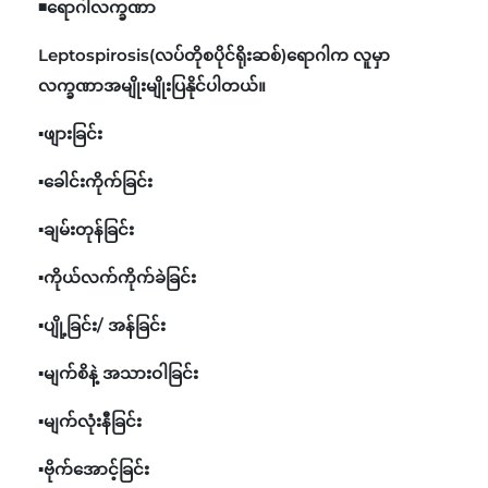
◾ရောဂါလက္ခဏာ
Leptospirosis(လပ်တိုစပိုင်ရိုးဆစ်)ရောဂါက လူမှာ
လက္ခဏာအမျိုးမျိုးပြနိုင်ပါတယ်။
▪️ဖျားခြင်း
▪️ခေါင်းကိုက်ခြင်း
▪️ချမ်းတုန်ခြင်း
▪️ကိုယ်လက်ကိုက်ခဲခြင်း
▪️ပျို့ခြင်း/ အန်ခြင်း
▪️မျက်စိနဲ့ အသားဝါခြင်း
▪️မျက်လုံးနီခြင်း
‌▪️ဗိုက်အောင့်ခြင်း