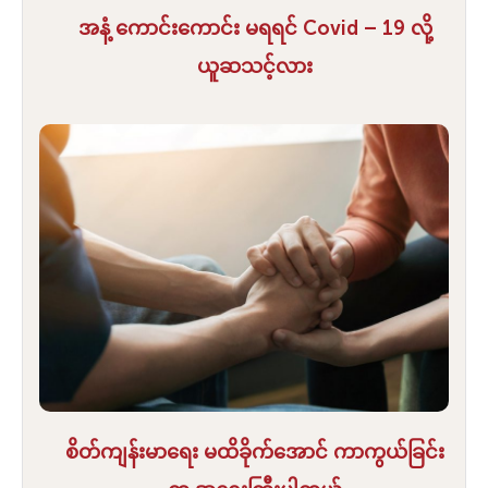
အနံ့ ကောင်းကောင်း မရရင် Covid – 19 လို့
ယူဆသင့်လား
စိတ်ကျန်းမာရေး မထိခိုက်အောင် ကာကွယ်ခြင်း