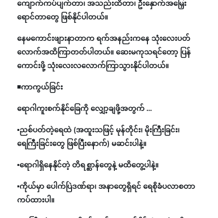
ကျောက်ကပ်ပျက်တာ၊ အသည်းထိတာ၊ ဦးနှောက်အမြှေး
ရောင်တာတွေ ဖြစ်နိုင်ပါတယ်။
နေမကောင်းဖျားနာတာက ရက်အနည်းကနေ သုံးလေးပတ်
လောက်အထိကြာတတ်ပါတယ်။ ဆေးမကုသရင်တော့ ပြန်
ကောင်းဖို့ သုံးလေးလလောက်ကြာသွားနိုင်ပါတယ်။
◾ကာကွယ်ခြင်း
ရောဂါကူးစက်နိုင်ခြေကို လျှော့ချဖို့အတွက် …
▪️ညစ်ပတ်တဲ့ရေထဲ (အထူးသဖြင့် မုန်တိုင်း၊ မိုးကြီးခြင်း၊
ရေကြီးခြင်းတွေ ဖြစ်ပြီးနောက်) မဆင်းပါနဲ့။
▪️ရောဂါရှိနေနိုင်တဲ့ တိရစ္ဆာန်တွေနဲ့ မထိတွေ့ပါနဲ့။
▪️ကိုယ်မှာ ပေါက်ပြဲဒဏ်ရာ၊ အနာတွေရှိရင် ရေစိုခံပလာစတာ
ကပ်ထားပါ။