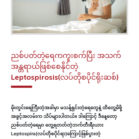
ညစ်ပတ်တဲ့ရေကကူးစက်ပြီး အသက်
အန္တရာယ်ဖြစ်စေနိုင်တဲ့
Leptospirosis(လပ်တိုစပိုင်ရိုးဆစ်)
မိုးတွင်းရေကြီးတဲ့အခါမှာ မသန့်ရှင်းတဲ့ရေတွေနဲ့ ထိတွေ့မိဖို့
အခွင့်အလမ်းက သိပ်များပါတယ်။ ဒါကြောင့် ဒီနေ့တော့
ညစ်ပတ်တဲ့ရေမှာ တွေ့ရတတ်တဲ့ဘက်တီးရီးယား
Leptospira(လပ်တိုစပိုင်ရာ)ကြောင့်ဖြစ်ပွားတဲ့