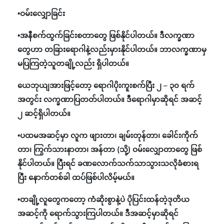
▪️ဝမ်းလျှောခြင်း
▪️အနီစက်ထွက်ခြင်းစတာတွေ ဖြစ်နိုင်ပါတယ်။ ဒီလက္ခဏာ
တွေဟာ တခြားရောဂါနဲ့လည်းမှားနိုင်ပါတယ်။ ဘာလက္ခဏာမှ
မပြကြတဲ့သူတချို့လည်း ရှိပါတယ်။
ယေဘုယျအားဖြင့်တော့ ရောဂါပိုးကူးစက်ပြီး ၂ – ၃၀ ရက်
အတွင်း လက္ခဏာပြတတ်ပါတယ်။ ဒီရောဂါမှာဆိုရင် အဆင့်
၂ ဆင့်ရှိပါတယ်။
▪️ပထမအဆင့်မှာ လူက ဖျားတာ၊ ချမ်းတုန်တာ၊ ခေါင်းကိုက်
တာ၊ ကြွက်သားနာတာ၊ အန်တာ (သို့) ဝမ်းလျှောတာတွေ ဖြစ်
နိုင်ပါတယ်။ ပြီးရင် ခဏလောက်သက်သာသွားသလိုခံစားရ
ပြီး နောက်တစ်ခါ ထပ်ဖြစ်ပါလိမ့်မယ်။
▪️တချို့လူတွေကတော့ ကံဆိုးစွာနဲ့ပဲ ပိုပြင်းထန်တဲ့ဒုတိယ
အဆင့်ကို ရောက်သွားကြပါတယ်။ ဒီအဆင့်မှာဆိုရင်