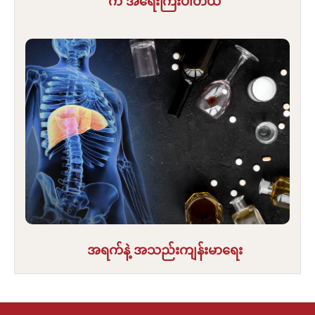
က အရေးကြီးပါတယ်
အရက်နဲ့ အသည်းကျန်းမာရေး