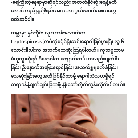
▪️ရေကြီးတဲ့နေရာမှာဆိုရင်လည်း အတတ်နိုင်ဆုံးရေနဲ့မထိ
အောင် လည်ရှည်ဖိနပ်၊ အကာအကွယ်အဝတ်အစားတွေ
ဝတ်ဆင်ပါ။
ကမ္ဘာမှာ နှစ်တိုင်း လူ ၁ သန်းလောက်က
Leptospirosis(လပ်တိုစပိုင်ရိုးဆစ်)ရောဂါဖြစ်ပွားပြီး လူ ၆
သောင်းနီးပါးက အသက်သေဆုံးကြရပါတယ်။ ကုသမှုသာမ
ခံယူဘူးဆိုရင် ဒီရောဂါက ကျောက်ကပ်၊ အသည်းပျက်စီး
ခြင်း၊ ဦးနှောက်အမြှေးရောင်ခြင်း၊ အသက်ရှူရခက်ခဲခြင်း၊
သေဆုံးခြင်းတွေအထိဖြစ်နိုင်တာမို့ ရောဂါသံသယရှိရင်
ဆရာဝန်နဲ့ချက်ချင်းပြသဖို့ နှိုးဆော်တိုက်တွန်းလိုက်ပါတယ်။