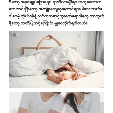
ဒီတော့ အနှစ်ချုပ်ပြောရရင် ရာသီလာချိန်မှာ အတူနေတာက
ဘေးကင်းပြီးတော့ အကျိုးကျေးဇူးတောင်များပါသေးတယ်။
ဒါပေမဲ့ ကိုယ်ဝန်နဲ့ လိင်ကတဆင့်ကူးစက်ရောဂါတွေ ကာကွယ်
ဖို့တော့ သတိပြုသင့်ကြောင်း မျှဝေလိုက်ရပါတယ်။