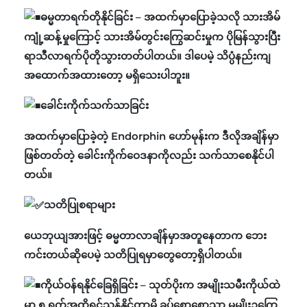
ဓမ္မတာရက်တိုနိုင်ခြင်း – အထက်မှာပြောခဲ့သလို သားအိမ်
ကျုံ့ဆန့်မှုကြောင့် သားအိမ်တွင်းကြွေဆင်းမှုက ပိုမြန်သွားပြီး
ရာသီလာရက်ပိုတိုသွားတတ်ပါတယ်။ ဒါပေမဲ့ သိပ္ပံနည်းကျ
အထောက်အထားတော့ မရှိသေးပါဘူး။
ခေါင်းကိုက်သက်သာခြင်း
အထက်မှာပြောခဲ့တဲ့ Endorphin ဟော်မုန်းက ဒီလိုအချိန်မှာ
ဖြစ်တတ်တဲ့ ခေါင်းကိုက်ဝေဒနာကိုလည်း သက်သာစေနိုင်ပါ
တယ်။
သတိပြုစရာများ
ယေဘုယျအားဖြင့် ဓမ္မတာလာချိန်မှာအတူနေတာက ဘေး
ကင်းတယ်ဆိုပေမဲ့ သတိပြုရမှာတွေတော့ရှိပါတယ်။
ကိုယ်ဝန်ရနိုင်ခြေရှိခြင်း – သုတ်ပိုးက အမျိုးသမီးကိုယ်ထဲ
မှာ ၅ ရက်အထိရှင်သန်နိုင်တာမို့ ခပ်စောစောသာ မမျိုးဥကြွေ