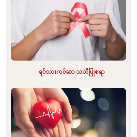
ရင်သားကင်ဆာ သတိပြုစရာ