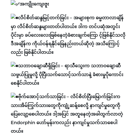
အကျိုးကျေးဇူး
လိင်စိတ်ဆန္ဒမြင့်တက်ခြင်း – အများစုက ဓမ္မတာလာချိန်
မှာ လိင်စိတ်ဆန္ဒများတတ်ပါတယ်။ ဒါက တင်ပဆုံအတွင်း
ပိုင်းမှာ ခပ်လေးလေးဖြစ်နေတဲ့ခံစားချက်ကြော င့်ဖြစ်နိုင်သလို
ဒီအချိန်က ကိုယ်ဝန်ရနိုင်ခြေနည်းတယ်ဆိုတဲ့ အသိကြောင့်
လည်း ဖြစ်နိုင်ပါတယ်။
သဘာဝချောဆီရှိခြင်း – ရာသီသွေးက သဘာဝချောဆီ
သဖွယ်ပြုမူလို့ ပိုပြီးသက်သောင့်သက်သာနဲ့ ခံစားမှုပို‌ကောင်း
စေနိုင်ပါတယ်။
ဗိုက်အောင့်သက်သာခြင်း – လိင်စိတ်ပြီးမြောက်ခြင်းက
သားအိမ်ကြွက်သားတွေကိုကျုံ့ဆန့်စေလို့ နာကျင်မှုတွေကို
ပြေလျော့စေပါတယ်။ ဒါ့အပြင် အတူနေတဲ့အခါထွက်လာတဲ့
Endorphin ဟော်မုန်းကလည်း နာကျင်မှုသက်သာစေပါ
တယ်။