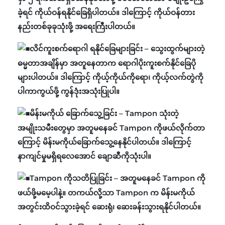
ခဲ့ရင် ကိုယ်ဝန်ရနိုင်ခြေရှိပါတယ်။ ဒါကြောင့် ကိုယ်ဝန်တား
နည်းတစ်ခုခုသုံးဖို့ အရေးကြီးပါတယ်။
လိင်ကူးစက်ရောဂါ ရနိုင်ခြေများခြင်း – သွေးထွက်များတဲ့
ဓမ္မတာအချိန်မှာ အတူနေတာက ရောဂါပိုးကူးစက်နိုင်ခြေပို
များပါတယ်။ ဒါကြောင့် ကိုယ့်ကိုယ်ကိုရော၊ ကိုယ့်လက်တွဲကို
ပါကာကွယ်ဖို့ ကွန်ဒုံးအသုံးပြုပါ။
မိန်းမကိုယ် ခြောက်သွေ့ခြင်း – Tampon သုံးတဲ့
အမျိုးသမီးတွေမှာ အတူမနေခင် Tampon ကိုဖယ်လိုက်တာ
ကြောင့် မိန်းမကိုယ်ခြောက်သွေ့နေနိုင်ပါတယ်။ ဒါကြောင့်
နာကျင်မှုမရှိရလေအောင် ချောဆီကိုသုံးပါ။
Tampon ကိုသတိပြုခြင်း – အတူမနေခင် Tampon ကို
ဖယ်ဖို့မမေ့ပါနဲ့။ တကယ်လို့သာ Tampon က မိန်းမကိုယ်
အတွင်းထိဝင်သွားခဲ့ရင် ဆေးရုံ၊ ဆေးခန်းသွားရနိုင်ပါတယ်။