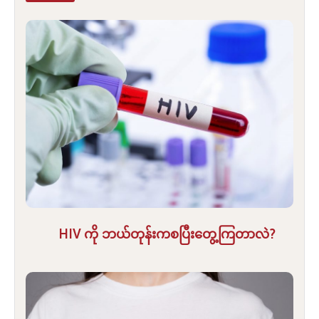
HIV ကို ဘယ်တုန်းကစပြီးတွေ့ကြတာလဲ?