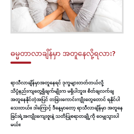
ဓမ္မတာလာချိန်မှာ အတူနေလို့ရလား?
ရာသီလာချိန်မှာအတူနေရင် ဒုက္ခများတတ်တယ်လို့
သိပ္ပံနည်းကျတွေ့ရှိချက်မျိုးက မရှိပါဘူး။ စိတ်ချလက်ချ
အတူနေနိုင်တဲ့အပြင် တခြားကောင်းကျိုးတွေတောင် ရနိုင်ပါ
သေးတယ်။ ဒါကြောင့် ဒီနေ့မှာတော့ ရာသီလာချိန်မှာ အတူနေ
ခြင်းရဲ့အကျိုးကျေးဇူးနဲ့ သတိပြုစရာတချို့ကို ဝေမျှသွားပါ
မယ်။