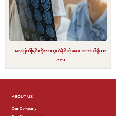
လေဖြတ်ခြင်းကိုကာကွယ်နိုင်တဲ့ဆေး တကယ်ရှိတာ
လား
ABOUT US
Our Company