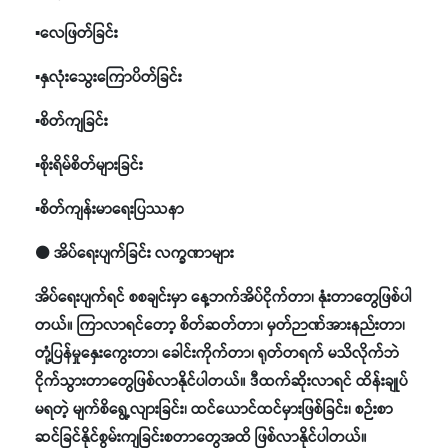
▪️လေဖြတ်ခြင်း
▪️နှလုံးသွေးကြောပိတ်ခြင်း
▪️စိတ်ကျခြင်း
▪️စိုးရိမ်စိတ်များခြင်း
▪️စိတ်ကျန်းမာရေးပြဿနာ
⚫ အိပ်ရေးပျက်ခြင်း လက္ခဏာများ
အိပ်ရေးပျက်ရင် စစချင်းမှာ နေ့ဘက်အိပ်ငိုက်တာ၊ နုံးတာတွေဖြစ်ပါ
တယ်။ ကြာလာရင်တော့ စိတ်ဆတ်တာ၊ မှတ်ဉာဏ်အားနည်းတာ၊
တုံ့ပြန်မှုနှေးကွေးတာ၊ ခေါင်းကိုက်တာ၊ ရုတ်တရက် မသိလိုက်ဘဲ
ငိုက်သွားတာတွေဖြစ်လာနိုင်ပါတယ်။ ဒီထက်ဆိုးလာရင် ထိန်းချုပ်
မရတဲ့ မျက်စိရွေ့လျားခြင်း၊ ထင်ယောင်ထင်မှားဖြစ်ခြင်း၊ စဉ်းစာ
ဆင်ခြင်နိုင်စွမ်းကျခြင်းစတာတွေအထိ ဖြစ်လာနိုင်ပါတယ်။