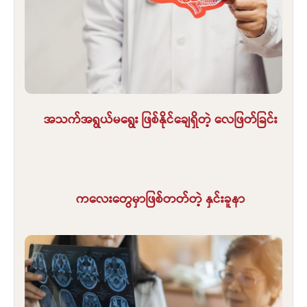
အသက်အရွယ်မရွေး ဖြစ်နိုင်ချေရှိတဲ့ လေဖြတ်ခြင်း
ကလေးတွေမှာဖြစ်တတ်တဲ့ နှင်းခူနာ