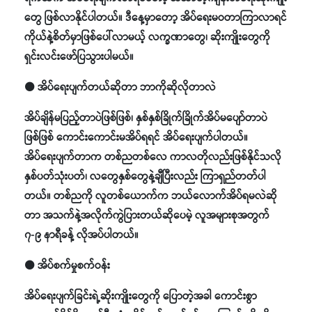
တွေ ဖြစ်လာနိုင်ပါတယ်။ ဒီနေ့မှာတော့ အိပ်ရေးမဝတာကြာလာရင်
ကိုယ်နဲ့စိတ်မှာဖြစ်ပေါ်လာမယ့် လက္ခဏာတွေ၊ ဆိုးကျိုးတွေကို
ရှင်းလင်းဖော်ပြသွားပါမယ်။
⚫ အိပ်ရေးပျက်တယ်ဆိုတာ ဘာကိုဆိုလိုတာလဲ
အိပ်ချိန်မပြည့်တာပဲဖြစ်ဖြစ်၊ နှစ်နှစ်ခြိုက်ခြိုက်အိပ်မပျော်တာပဲ
ဖြစ်ဖြစ် ကောင်းကောင်းမအိပ်ရရင် အိပ်ရေးပျက်ပါတယ်။
အိပ်ရေးပျက်တာက တစ်ညတစ်လေ ကာလတိုလည်းဖြစ်နိုင်သလို
နှစ်ပတ်သုံးပတ်၊ လတွေနှစ်တွေနဲ့ချီပြီးလည်း ကြာရှည်တတ်ပါ
တယ်။ တစ်ညကို လူတစ်ယောက်က ဘယ်လောက်အိပ်ရမလဲဆို
တာ အသက်နဲ့အလိုက်ကွဲပြားတယ်ဆိုပေမဲ့ လူအများစုအတွက်
၇-၉ နာရီခန့် လိုအပ်ပါတယ်။
⚫ အိပ်စက်မှုစက်ဝန်း
အိပ်ရေးပျက်ခြင်းရဲ့ဆိုးကျိုးတွေကို ပြောတဲ့အခါ ကောင်းစွာ