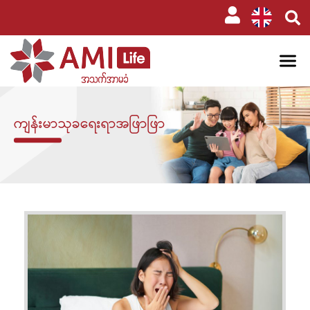
ကျန်းမာသုခရေးရာအဖြာဖြာ