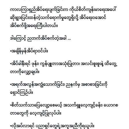
ကာလကြာရှည်အိပ်ရေးပျက်ခြင်းက ကိုယ်စိတ်ကျန်းမာရေးအပေါ်
ဆိုးရွားပြင်းထန်တဲ့သက်ရောက်မှုတွေရှိလို့ အိပ်ရေးဝအောင်
အိပ်စက်ဖို့အရေးကြီးပါတယ်။
ဒါကြောင့် ညဘက်အိပ်စက်တဲ့အခါ …
▪️အချိန်မှန်အိပ်ရာဝင်ပါ။
▪️အိပ်ခါနီးရင် ဖုန်း၊ ကွန်ပျူတာအသုံးပြုတာ၊ အလင်းစူးစူးနဲ့ ထိတွေ့
တာကိုလျှော့ချပါ။
▪️အရက်အလွန်အကျွံသောက်ခြင်း၊ ညနက်မှ အစာစားခြင်းကို
ရှောင်ကြဉ်ပါ။
▪️စိတ်သက်သာပြေလျော့စေမယ့် အသက်ရှူလေ့ကျင့်ခန်း၊ ယောဂစ
တာတွေကို လေ့ကျင့်ပြုလုပ်ပါ။
▪️လိုအပ်လာရင် ပညာရှင်တွေရဲ့အကူအညီကိုရယူပါ။