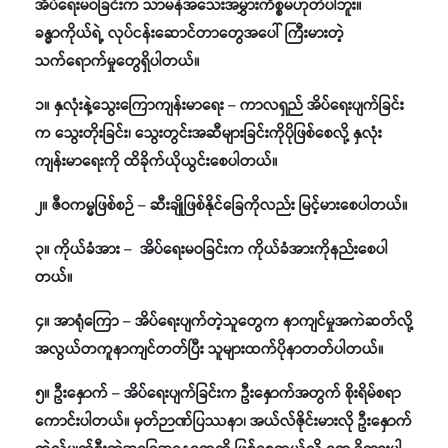
အိပ်ရေးမဝခြင်းက သာမန်အသေးအမွှားကိစ္စမဟုတ်ပါဘူး။
ခန္ဓာကိုယ်ရဲ့ လုပ်ငန်းဆောင်တာတွေအပေါ် ကြီးမားတဲ့
သက်ရောက်မှုတွေရှိပါတယ်။
၁။ နှလုံးနဲ့သွေးကြောကျန်းမာရေး – ကာလရှည် အိပ်ရေးပျက်ခြင်း
က သွေးတိုးခြင်း၊ သွေးတွင်းအဆီများခြင်းကိုပိုဖြစ်စေလို့ နှလုံး
ကျန်းမာရေးကို ထိခိုက်ယိုယွင်းစေပါတယ်။
၂။ ဇီဝကမ္မဖြစ်စဉ် – ဆီးချိုဖြစ်နိုင်ခြေကိုလည်း မြင့်မား‌စေပါတယ်။
၃။ ကိုယ်ခံအား – အိပ်ရေးမဝခြင်းက ကိုယ်ခံအားကိုနည်းစေပါ
တယ်။
၄။ အာရုံကြော – အိပ်ရေးပျက်တဲ့သူတွေက နာကျင်မှုအကဲဆတ်လို့
အလွယ်တကူနာကျင်တတ်ပြီး သူများထက်ပိုနာတတ်ပါတယ်။
၅။ ဦးနှောက် – အိပ်ရေးပျက်ခြင်းက ဦးနှောက်အတွက် စိုးရိမ်စရာ
ကောင်းပါတယ်။ မှတ်ဉာဏ်ပြဿနာ၊ အယ်လ်ဇိုင်းမားလို ဦးနှောက်