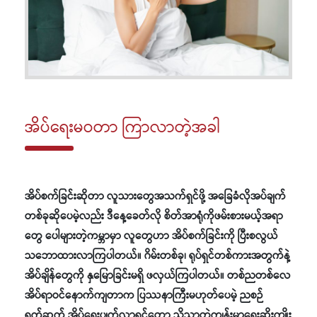
အိပ်ရေးမဝတာ ကြာလာတဲ့အခါ
အိပ်စက်ခြင်းဆိုတာ လူသားတွေအသက်ရှင်ဖို့ အခြေခံလိုအပ်ချက်
တစ်ခုဆိုပေမဲ့လည်း ဒီနေ့ခေတ်လို စိတ်အာရုံကိုဖမ်းစားမယ့်အရာ
တွေ ပေါများတဲ့ကမ္ဘာမှာ လူတွေဟာ အိပ်စက်ခြင်းကို ပြီးစလွယ်
သဘောထားလာကြပါတယ်။ ဂိမ်းတစ်ခု၊ ရုပ်ရှင်တစ်ကားအတွက်နဲ့
အိပ်ချိန်တွေကို နှမြောခြင်းမရှိ ဖလှယ်ကြပါတယ်။ တစ်ညတစ်လေ
အိပ်ရာဝင်နောက်ကျတာက ပြဿနာကြီးမဟုတ်ပေမဲ့ ညစဉ်
ရက်ဆက် အိပ်ရေးပျက်လာရင်တော့ သိသာတဲ့ကျန်းမာရေးဆိုးကျိုး