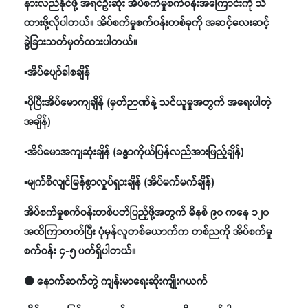
နားလည်နိုင်ဖို့ အရင်ဦးဆုံး အိပ်စက်မှုစက်ဝန်းအကြောင်းကို သိ
ထားဖို့လိုပါတယ်။ အိပ်စက်မှုစက်ဝန်းတစ်ခုကို အဆင့်လေးဆင့်
ခွဲခြားသတ်မှတ်ထားပါတယ်။
▪️အိပ်ပျော်ခါစချိန်
▪️ပိုပြီးအိပ်မောကျချိန် (မှတ်ဉာဏ်နဲ့ သင်ယူမှုအတွက် အရေးပါတဲ့
အချိန်)
▪️အိပ်မောအကျဆုံးချိန် (ခန္ဓာကိုယ်ပြန်လည်အားဖြည့်ချိန်)
▪️မျက်စိလျင်မြန်စွာလှုပ်ရှားချိန် (အိပ်မက်မက်ချိန်)
အိပ်စက်မှုစက်ဝန်းတစ်ပတ်ပြည့်ဖို့အတွက် မိနစ် ၉၀ ကနေ ၁၂၀
အထိကြာတတ်ပြီး ပုံမှန်လူတစ်ယောက်က တစ်ညကို အိပ်စက်မှု
စက်ဝန်း ၄-၅ ပတ်ရှိပါတယ်။
⚫ နောက်ဆက်တွဲ ကျန်းမာရေးဆိုးကျိုးဂယက်