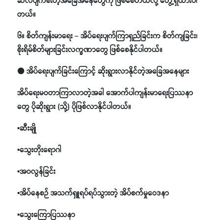
ဆဲလ်ပျက်စီးတဲ့အခြေအနေတွေကို ဖြစ်စေတယ်လို့ တွေ့ရှိထားပါ
တယ်။
၆။ စိတ်ကျန်းမာရေး – အိပ်ရေးပျက်ကြာရှည်ခြင်းက စိတ်ကျခြင်း၊
စိုးရိမ်စိတ်များခြင်းလက္ခဏာတွေ ဖြစ်စေနိုင်ပါတယ်။
⚫ အိပ်ရေးပျက်ခြင်းကြောင့် ဆိုးရွားလာနိုင်တဲ့အခြေအနေများ
အိပ်ရေးမဝတာကြာလာတဲ့အခါ အောက်ပါကျန်းမာရေးပြဿနာ
တွေ ပိုဆိုးရွား (သို့) ပိုဖြစ်လာနိုင်ပါတယ်။
▪️ဆီးချို
▪️သွေးတိုးရောဂါ
▪️အဝလွန်ခြင်း
▪️အိပ်နေစဉ် အသက်ရှူရပ်ရပ်သွားတဲ့ အိပ်စက်မှုဝေဒနာ
▪️သွေးကြောပြဿနာ