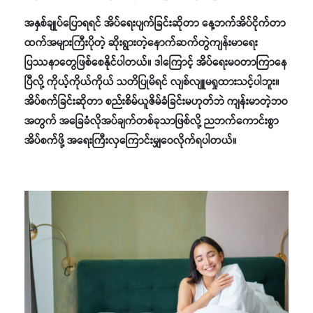
အနှစ်ချုပ်ပြောရရင် အိပ်ရေးပျက်ခြင်းဆိုတာ နေ့ဘက်အိပ်ငိုက်တာ
ထက်အများကြီးပိုတဲ့ ဆိုးရွားတဲ့နောက်ဆက်တွဲကျန်းမာရေး
ပြဿနာတွေဖြစ်စေနိုင်ပါတယ်။ ဒါကြောင့် အိပ်ရေးမဝတာကြာနေ
ပြီလို့ ကိုယ့်ကိုယ်ကိုယ် သတိပြုမိရင် လျစ်လျူမရှုထားသင့်ပါဘူး။
အိပ်စက်ခြင်းဆိုတာ စည်းစိမ်ယူဇိမ်ခံခြင်းမဟုတ်ဘဲ ကျန်းမာတဲ့ဘဝ
အတွက် အခြေခံလိုအပ်ချက်တစ်ခုသာဖြစ်လို့ ညဘက်ကောင်းစွာ
အိပ်စက်ဖို့ အရေးကြီးလှကြောင်းမျှဝေလိုက်ရပါတယ်။